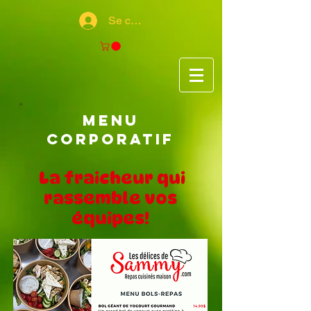
Se connecter
menu
corporatif
La fraicheur qui
rassemble vos
équipes!