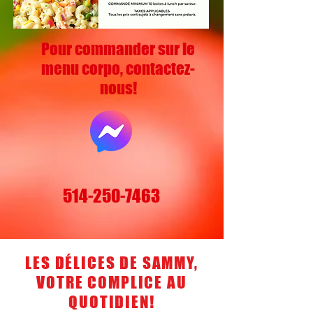
Pour commander sur le
menu corpo, contactez-
nous!
514-250-7463
LES DÉLICES DE SAMMY,
VOTRE COMPLICE AU
QUOTIDIEN!